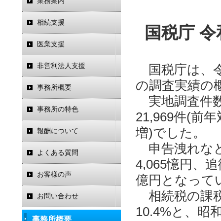
業務案内
相続支援
国税庁 
医業支援
非営利法人支援
国税庁は、令和
の調査実績
事務所概要
実地調査件数は
事務所の特色
21,969件(前
増)でした。
報酬について
申告洩れなどの
よくある質問
4,065憶円、
お客様の声
億円となって
相続税の課税
お問い合わせ
10.4%と、
事務所概要